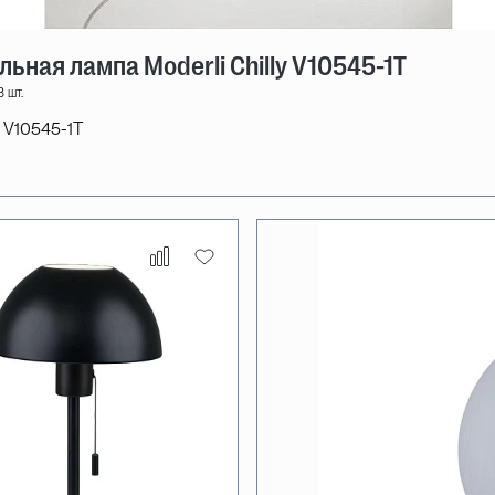
льная лампа Moderli Chilly V10545-1T
 шт.
V10545-1T