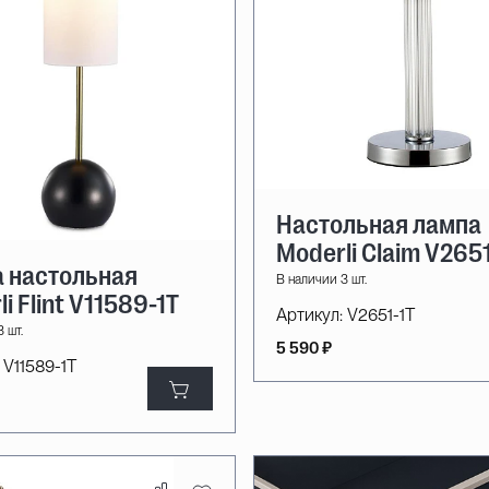
Настольная лампа
Moderli Claim V265
 настольная
В наличии 3 шт.
i Flint V11589-1T
Артикул:
V2651-1T
 шт.
5 590 ₽
V11589-1T