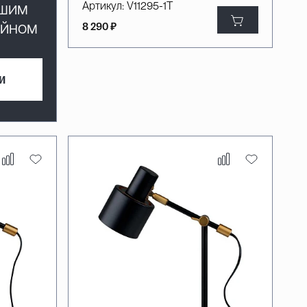
ашим
Артикул:
V11295-1T
айном
8 290 ₽
и