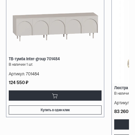
ТВ-тумба Inter-group 701484
В наличии 1 шт.
Артикул:
701484
124 550 ₽
Люстра Mil
В наличии 3 
Артикул:
0
Купить в один клик
83 260 ₽