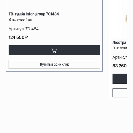
ТВ-тумба Inter-group 701484
В наличии 1 шт.
Артикул:
701484
124 550 ₽
Люстра Mil
В наличии 3 
Артикул:
0
Купить в один клик
83 260 ₽