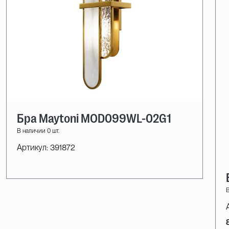
Бра Maytoni MOD099WL-02G1
В наличии 0 шт.
Артикул:
391872
В