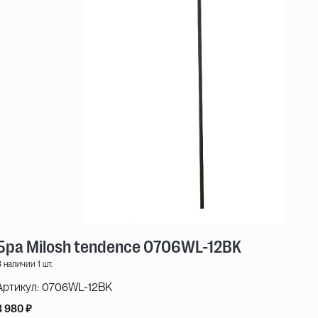
Бра Milosh tendence 0706WL-12BK
 наличии 1 шт.
Артикул:
0706WL-12BK
8 980 ₽