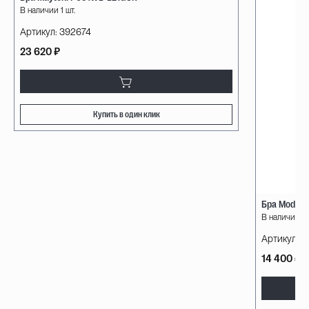
В наличии 1 шт.
Артикул:
392674
23 620 ₽
Купить в один клик
Бра Modelu
В наличии 3 
Артикул:
14
14 400 ₽