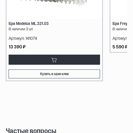
Бра Modelux ML.321.03
Бра Freya
В наличии 3 шт.
В наличии 0 
Артикул:
141074
Артикул:
1
13 390 ₽
5 590 ₽
Купить в один клик
Частые вопросы