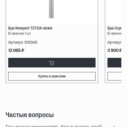
Бра Newport 7273/A nickel
Бра Crystal
В наличии 1 шт.
В наличии 1 
Артикул:
109349
Артикул:
1
12 065 ₽
3 900 ₽
Купить в один клик
Частые вопросы