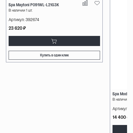
Бра Maytoni P091WL-L21G3K
В наличии 1 шт.
Артикул:
392674
23 620 ₽
Купить в один клик
Бра Modelu
В наличии 3 
Артикул:
14
14 400 ₽