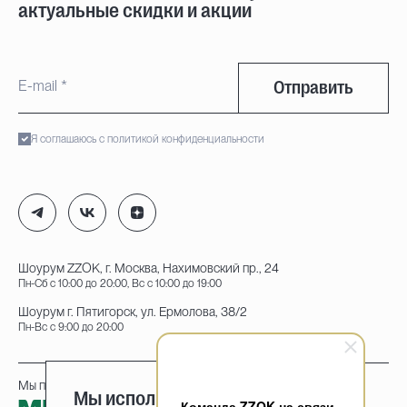
актуальные скидки и акции
Отправить
Я соглашаюсь с политикой конфиденциальности
Шоурум ZZOK, г. Москва, Нахимовский пр., 24
Пн-Сб с 10:00 до 20:00, Вс с 10:00 до 19:00
Шоурум г. Пятигорск, ул. Ермолова, 38/2
Пн-Вс с 9:00 до 20:00
Мы принимаем к оплате:
Мы используем cookie-файлы
Команда ZZOK на связи