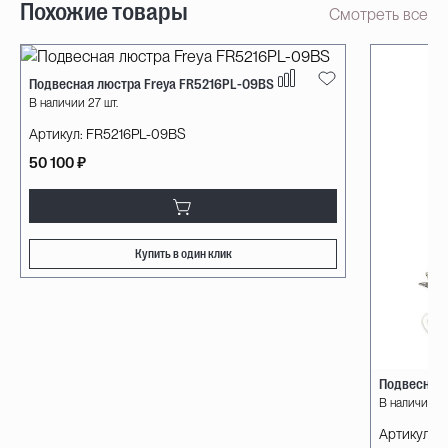
Похожие товары
Смотреть все
Подвесная люстра Freya FR5216PL-09BS
В наличии 27 шт.
Артикул:
FR5216PL-09BS
50 100 ₽
Купить в один клик
Подвесная 
В наличии 1 
Артикул:
W