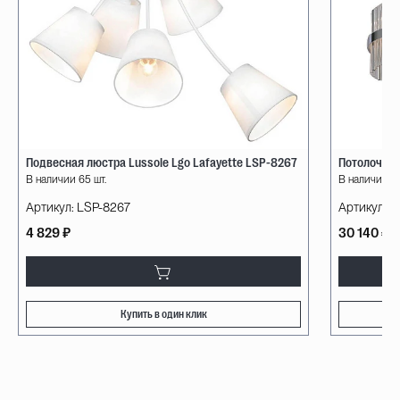
Подвесная люстра Lussole Lgo Lafayette LSP-8267
Потолочная
В наличии 65 шт.
В наличии 11 
Артикул:
LSP-8267
Артикул:
O
4 829 ₽
30 140 ₽
Купить в один клик