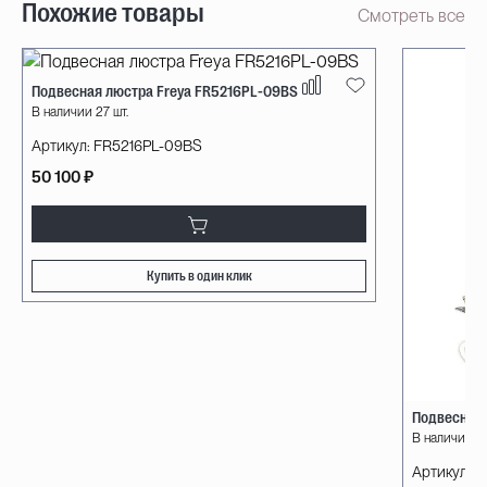
Похожие товары
Смотреть все
Подвесная люстра Freya FR5216PL-09BS
В наличии 27 шт.
Артикул:
FR5216PL-09BS
50 100 ₽
Купить в один клик
Подвесная 
В наличии 1 
Артикул:
W