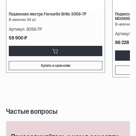
Подвесная люстра Favourite Brillo 3056-7P
Подвесная 
М0069585
В наличии 34 шт.
В наличии 5 
Артикул:
3056-7P
Артикул:
8
59 900 ₽
86 228 ₽
Купить в один клик
Частые вопросы