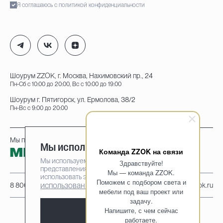
Я соглашаюсь с политикой конфиденциальности
Шоурум ZZOK, г. Москва, Нахимовский пр., 24
Пн-Сб с 10:00 до 20:00, Вс с 10:00 до 19:00
Шоурум г. Пятигорск, ул. Ермолова, 38/2
Пн-Вс с 9:00 до 20:00
Мы принимаем к оплате:
Мы используем cookie-файлы
Команда ZZOK на связи
Мы используем cookie-файлы для наилучшего
Здравствуйте!
представления нашего сайта. Продолжая
Мы — команда ZZOK.
использовать этот сайт, вы соглашаетесь на
Поможем с подбором света и
использование cookie-файлов
8 800 222-95-25
info@zzok.ru
мебели под ваш проект или
задачу.
Напишите, с чем сейчас
Принять
работаете.