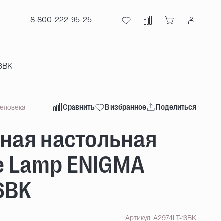
8-800-222-95-25
16BK
Сравнить
В избранное
Поделиться
человека
ная настольная
e Lamp ENIGMA
6BK
Артикул: A2974LT-16BK