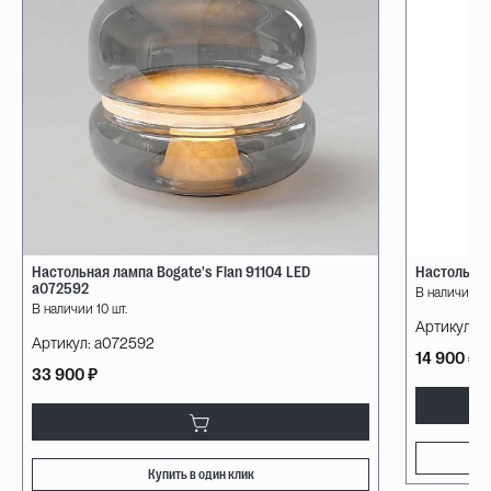
Настольная лампа Bogate's Flan 91104 LED
Настольная
a072592
В наличии 10
В наличии 10 шт.
Артикул:
08
Артикул:
a072592
14 900 ₽
33 900 ₽
Купить в один клик