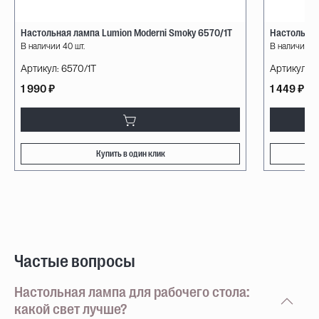
Настольная лампа Lumion Moderni Smoky 6570/1T
Настольная
В наличии 40 шт.
В наличии 17
Артикул:
6570/1T
Артикул:
81
1 990 ₽
1 449 ₽
Купить в один клик
Частые вопросы
Настольная лампа для рабочего стола:
какой свет лучше?