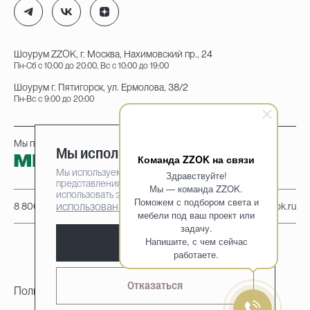
Шоурум ZZOK, г. Москва, Нахимовский пр., 24
Пн-Сб с 10:00 до 20:00, Вс с 10:00 до 19:00
Шоурум г. Пятигорск, ул. Ермолова, 38/2
Пн-Вс с 9:00 до 20:00
Мы принимаем к оплате:
Мы используем cookie-файлы
Команда ZZOK на связи
Мы используем cookie-файлы для наилучшего
Здравствуйте!
представления нашего сайта. Продолжая
Мы — команда ZZOK.
использовать этот сайт, вы соглашаетесь на
Поможем с подбором света и
использование cookie-файлов
8 800 222-95-25
info@zzok.ru
мебели под ваш проект или
задачу.
Напишите, с чем сейчас
Принять
работаете.
Отказаться
Политика конфиденциальности