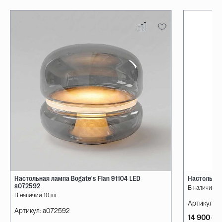
Настольная лампа Bogate's Flan 91104 LED
Настольная
a072592
В наличии 10
В наличии 10 шт.
Артикул:
08
Артикул:
a072592
14 900 ₽