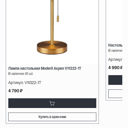
Настольная
В наличии 16
Артикул:
A
4 990 ₽
Лампа настольная Moderli Aspen V11322-1T
В наличии 61 шт.
Артикул:
V11322-1T
4 790 ₽
Купить в один клик