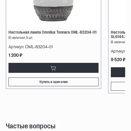
Настольная лампа Omnilux Tonnara OML-83204-01
Настольна
SL6144.304
В наличии 3 шт.
В наличии 29
Артикул:
OML-83204-01
Артикул:
SL
1 200 ₽
9 520 ₽
Купить в один клик
Частые вопросы