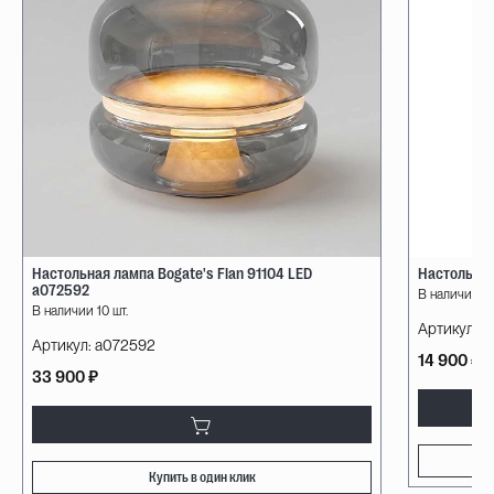
Настольная лампа Bogate's Flan 91104 LED
Настольная
a072592
В наличии 10
В наличии 10 шт.
Артикул:
08
Артикул:
a072592
14 900 ₽
33 900 ₽
Купить в один клик