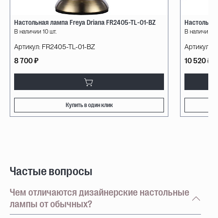
Настольная лампа Freya Driana FR2405-TL-01-BZ
Настольная
В наличии 10 шт.
В наличии 5 
Артикул:
FR2405-TL-01-BZ
Артикул:
F
8 700 ₽
10 520 ₽
Купить в один клик
Частые вопросы
Чем отличаются дизайнерские настольные
лампы от обычных?