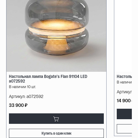
Настольная лампа Bogate's Flan 91104 LED
Настольная
a072592
В наличии 10
В наличии 10 шт.
Артикул:
08
Артикул:
a072592
14 900 ₽
33 900 ₽
Купить в один клик