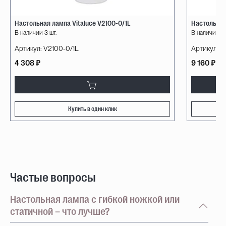
Настольная лампа Vitaluce V2100-0/1L
Настольная
В наличии 3 шт.
В наличии 10
Артикул:
V2100-0/1L
Артикул:
10
4 308 ₽
9 160 ₽
Купить в один клик
Частые вопросы
Настольная лампа с гибкой ножкой или
статичной – что лучше?