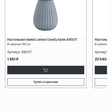
Настольная лампа Lumion County Asela 8161/1T
Настольная 
В наличии 155 шт.
В наличии 5 
Артикул:
8161/1T
Артикул:
1
1 491 ₽
20 540 ₽
Купить в один клик