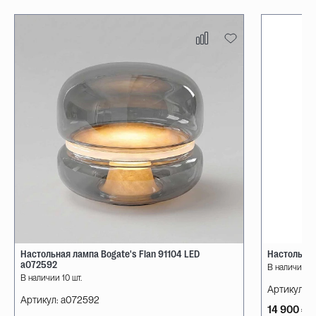
Настольная лампа Bogate's Flan 91104 LED
Настольная
a072592
В наличии 10
В наличии 10 шт.
Артикул:
08
Артикул:
a072592
14 900 ₽