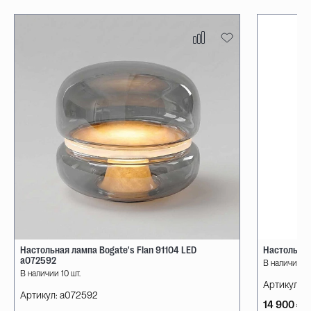
Настольная лампа Bogate's Flan 91104 LED
Настольная
a072592
В наличии 10
В наличии 10 шт.
Артикул:
08
Артикул:
a072592
14 900 ₽