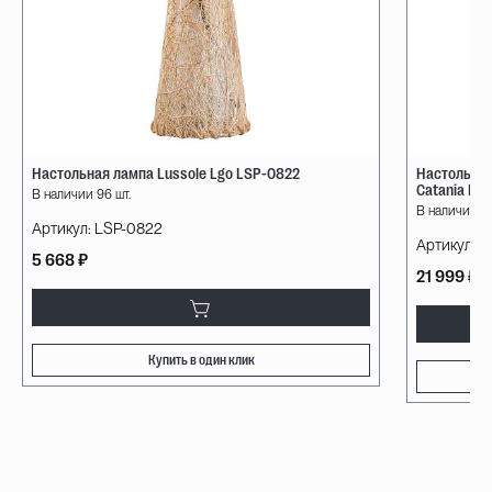
Настольная лампа Lussole Lgo LSP-0822
Настольна
Catania Lig
В наличии 96 шт.
В наличии 4 
Артикул:
LSP-0822
Артикул:
6
5 668 ₽
21 999 ₽
Купить в один клик