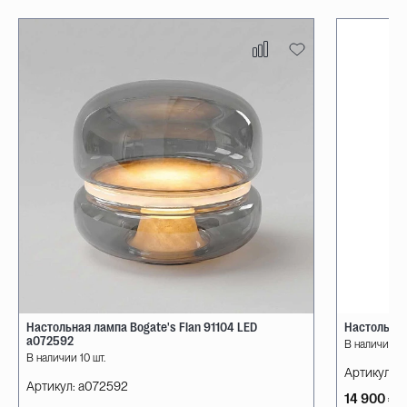
Настольная лампа Bogate's Flan 91104 LED
Настольная
a072592
В наличии 10
В наличии 10 шт.
Артикул:
08
Артикул:
a072592
14 900 ₽