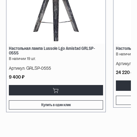
Настольная лампа Lussole Lgo Amistad GRLSP-
Настольная 
0555
В наличии 8 
В наличии 19 шт.
Артикул:
1
Артикул:
GRLSP-0555
24 220 ₽
9 400 ₽
Купить в один клик