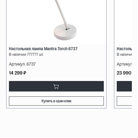
Настольная лампа Mantra Torch 6737
Настольная
В наличии 777777 шт.
В наличии 60
Артикул:
6737
Артикул:
10
14 299 ₽
23 990 ₽
Купить в один клик