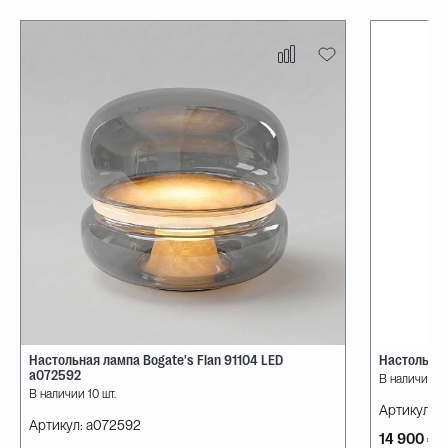
Настольная лампа Bogate's Flan 91104 LED
Настольная
a072592
В наличии 10
В наличии 10 шт.
Артикул:
08
Артикул:
a072592
14 900 ₽