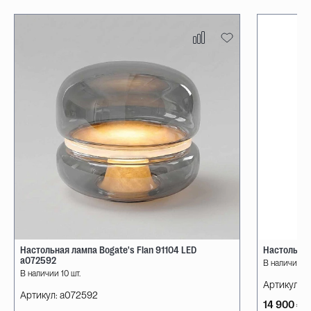
Настольная лампа Bogate's Flan 91104 LED
Настольная
a072592
В наличии 10
В наличии 10 шт.
Артикул:
08
Артикул:
a072592
14 900 ₽