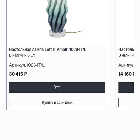
Настольная лампа Loft IT Amalfi 10264T/L
Настольная
В наличии 6 шт.
В наличии 11 
Артикул:
10264T/L
Артикул:
G
30 415 ₽
14 160 ₽
Купить в один клик