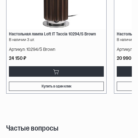
Настольная лампа Loft IT Taccia 10294/S Brown
Настольная
В наличии 3 шт.
В наличии 42
Артикул:
10294/S Brown
Артикул:
A
24 150 ₽
20 990 ₽
Купить в один клик
Частые вопросы