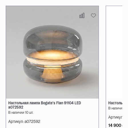
Настольная лампа Bogate's Flan 91104 LED
Настольная
a072592
В наличии 10
В наличии 10 шт.
Артикул:
08
Артикул:
a072592
14 900 ₽