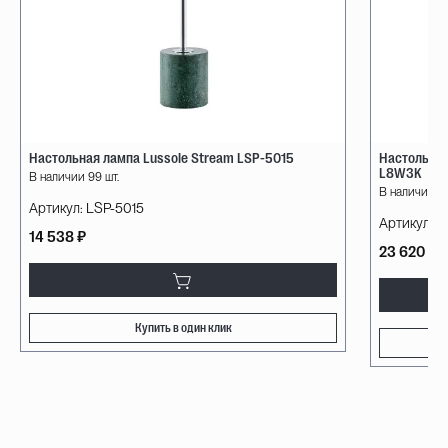
Настольная лампа Lussole Stream LSP-5015
Настольный
L8W3K
В наличии 99 шт.
В наличии 50
Артикул:
LSP-5015
Артикул:
M
14 538 ₽
23 620 ₽
Купить в один клик