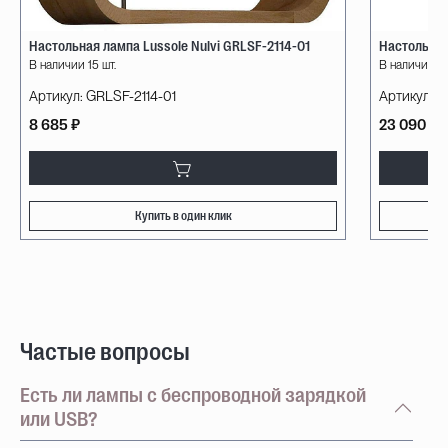
Настольная лампа Lussole Nulvi GRLSF-2114-01
Настольная
В наличии 15 шт.
В наличии 2 
Артикул:
GRLSF-2114-01
Артикул:
1
8 685 ₽
23 090 ₽
Купить в один клик
Частые вопросы
Есть ли лампы с беспроводной зарядкой
или USB?