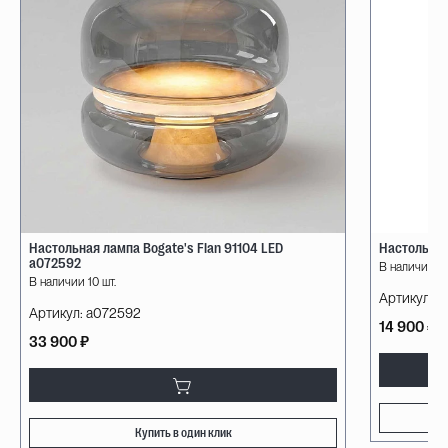
Настольная лампа Bogate's Flan 91104 LED
Настольная
a072592
В наличии 10
В наличии 10 шт.
Артикул:
08
Артикул:
a072592
14 900 ₽
33 900 ₽
Купить в один клик