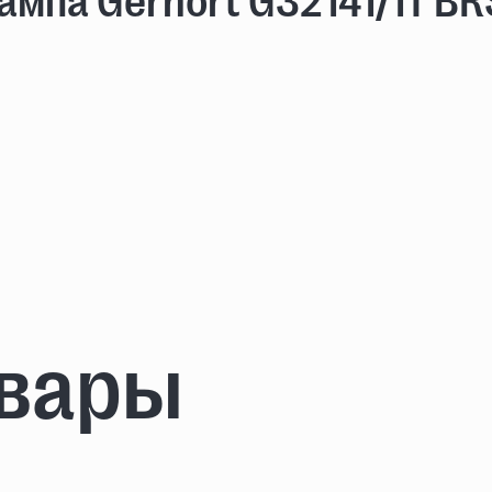
ампа Gerhort G32141/1T B
овары