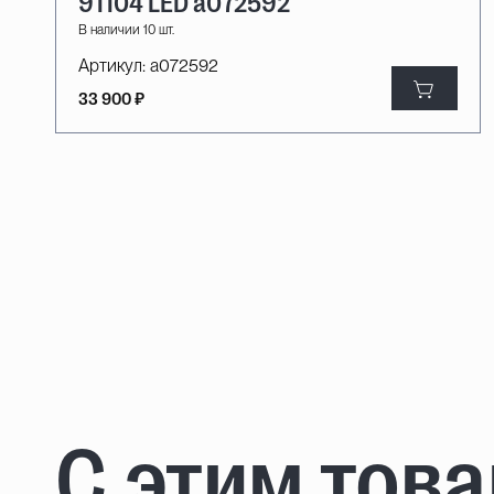
91104 LED a072592
В наличии 10 шт.
Артикул:
a072592
33 900 ₽
С этим тов