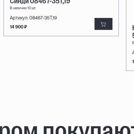
Синди 08467-35T,19
В наличии 10 шт.
Артикул:
08467-35T,19
14 900 ₽
В
аром покупаю