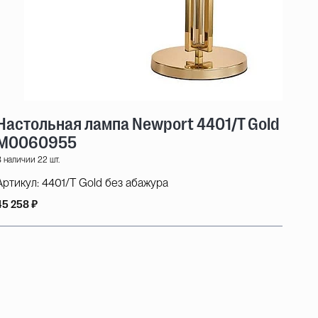
Настольная лампа Newport 4401/T Gold без
М0060955
 наличии 22 шт.
Артикул:
4401/T Gold без абажура
45 258 ₽