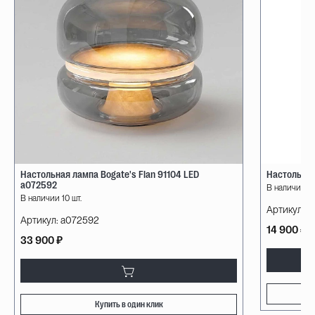
Настольная лампа Bogate's Flan 91104 LED
Настольная
a072592
В наличии 10
В наличии 10 шт.
Артикул:
08
Артикул:
a072592
14 900 ₽
33 900 ₽
Купить в один клик