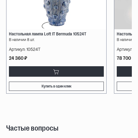
Настольная лампа Loft IT Bermuda 10524T
Настольная
В наличии 8 шт.
В наличии 10
Артикул:
10524T
Артикул:
a
24 360 ₽
78 700 ₽
Купить в один клик
Частые вопросы