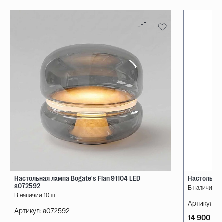
Настольная лампа Bogate's Flan 91104 LED
Настольная
a072592
В наличии 10
В наличии 10 шт.
Артикул:
08
Артикул:
a072592
14 900 ₽