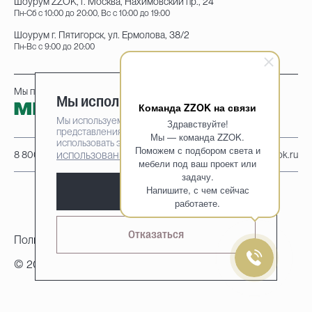
Шоурум ZZOK, г. Москва, Нахимовский пр., 24
Пн-Сб с 10:00 до 20:00, Вс с 10:00 до 19:00
Шоурум г. Пятигорск, ул. Ермолова, 38/2
Пн-Вс с 9:00 до 20:00
Мы принимаем к оплате:
Мы используем cookie-файлы
Команда ZZOK на связи
Мы используем cookie-файлы для наилучшего
Здравствуйте!
представления нашего сайта. Продолжая
Мы — команда ZZOK.
использовать этот сайт, вы соглашаетесь на
Поможем с подбором света и
использование cookie-файлов
8 800 222-95-25
info@zzok.ru
мебели под ваш проект или
задачу.
Напишите, с чем сейчас
Принять
работаете.
Отказаться
Политика конфиденциальности
© 2010-2026, ZZOK