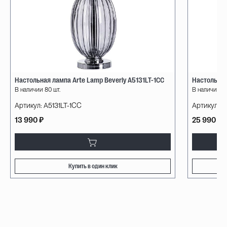
Настольная лампа Arte Lamp Beverly A5131LT-1CC
Настольная
В наличии 80 шт.
В наличии 17
Артикул:
A5131LT-1CC
Артикул:
A
13 990 ₽
25 990 ₽
Купить в один клик