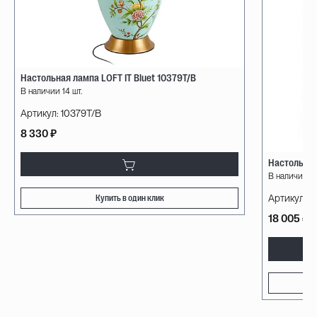
Настольная лампа LOFT IT Bluet 10379T/B
В наличии 14 шт.
Артикул:
10379T/B
8 330 ₽
Настольная
В наличии 3 
Артикул:
F
Купить в один клик
18 005 ₽