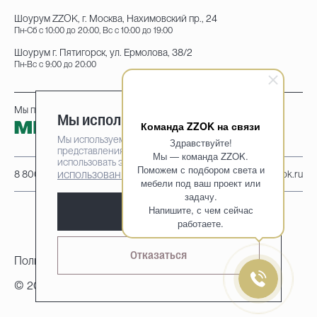
Шоурум ZZOK, г. Москва, Нахимовский пр., 24
Пн-Сб с 10:00 до 20:00, Вс с 10:00 до 19:00
Шоурум г. Пятигорск, ул. Ермолова, 38/2
Пн-Вс с 9:00 до 20:00
Мы принимаем к оплате:
Мы используем cookie-файлы
Команда ZZOK на связи
Мы используем cookie-файлы для наилучшего
Здравствуйте!
представления нашего сайта. Продолжая
Мы — команда ZZOK.
использовать этот сайт, вы соглашаетесь на
Поможем с подбором света и
использование cookie-файлов
8 800 222-95-25
info@zzok.ru
мебели под ваш проект или
задачу.
Напишите, с чем сейчас
Принять
работаете.
Отказаться
Политика конфиденциальности
© 2010-2026, ZZOK