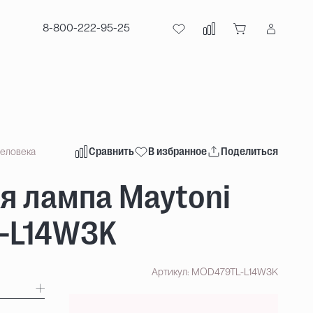
8-800-222-95-25
Сравнить
В избранное
Поделиться
человека
я лампа Maytoni
-L14W3K
Артикул: MOD479TL-L14W3K