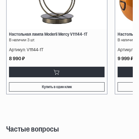
Настольная лампа Moderli Mercy V11144-1T
Настольная
В наличии 3 шт.
В наличии 16
Артикул:
V11144-1T
Артикул:
7
8 990 ₽
9 999 ₽
Купить в один клик
Частые вопросы