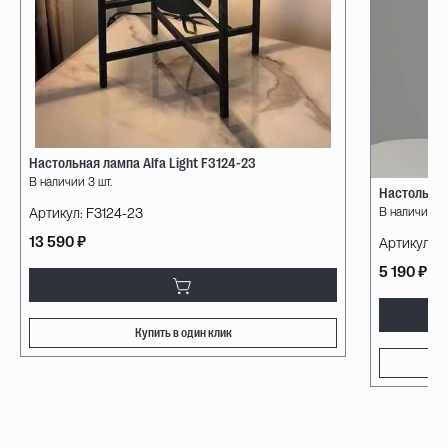
Настольная лампа Alfa Light F3124-23
В наличии 3 шт.
Настольная
В наличии 16
Артикул:
F3124-23
13 590 ₽
Артикул:
V
5 190 ₽
Купить в один клик