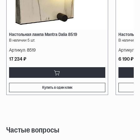
Настольная лампа Mantra Dalia 8519
Настольная
В наличии 5 шт.
В наличии 10
Артикул:
8519
Артикул:
V1
17 234 ₽
6 190 ₽
Купить в один клик
Частые вопросы