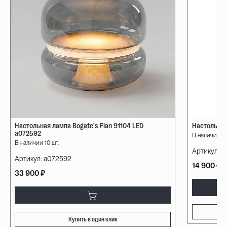
Настольная лампа Bogate's Flan 91104 LED
Настольная
a072592
В наличии 10
В наличии 10 шт.
Артикул:
08
Артикул:
a072592
14 900 ₽
33 900 ₽
Купить в один клик