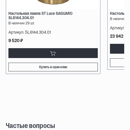
Настольная лампа ST Luce SAGUARO
Настольная
SL6144.304.01
В наличии 3 
В наличии 29 шт.
Артикул:
7
Артикул:
SL6144.304.01
23 942 ₽
9 520 ₽
Купить в один клик
Частые вопросы