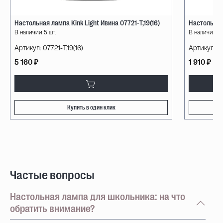
Настольная лампа Kink Light Ивина 07721-T,19(16)
Настольная
В наличии 5 шт.
В наличии 3 
Артикул:
07721-T,19(16)
Артикул:
V2
5 160 ₽
1 910 ₽
Купить в один клик
Частые вопросы
Настольная лампа для школьника: на что
обратить внимание?