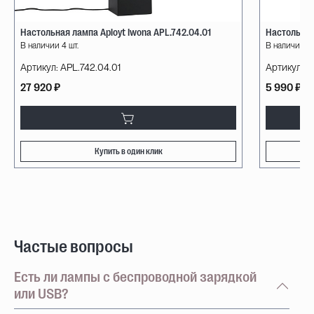
Настольная лампа Aployt Iwona APL.742.04.01
Настольная
В наличии 4 шт.
В наличии 59
Артикул:
APL.742.04.01
Артикул:
A
27 920 ₽
5 990 ₽
Купить в один клик
Частые вопросы
Есть ли лампы с беспроводной зарядкой
или USB?