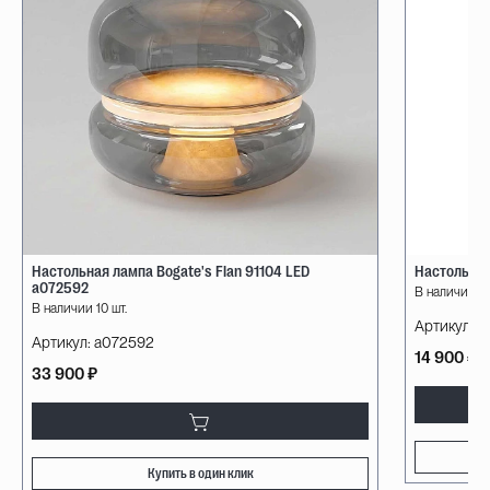
Настольная лампа Bogate's Flan 91104 LED
Настольная
a072592
В наличии 10
В наличии 10 шт.
Артикул:
08
Артикул:
a072592
14 900 ₽
33 900 ₽
Купить в один клик