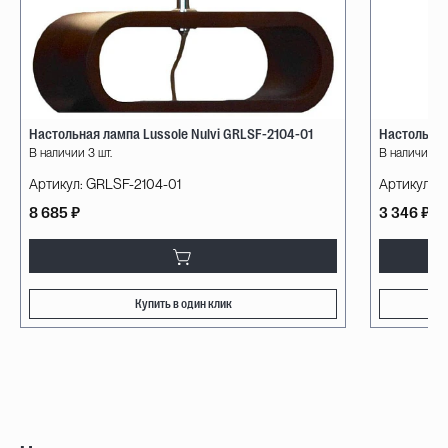
Настольная лампа Lussole Nulvi GRLSF-2104-01
Настольная
В наличии 3 шт.
В наличии 26
Артикул:
GRLSF-2104-01
Артикул:
G
8 685 ₽
3 346 ₽
Купить в один клик