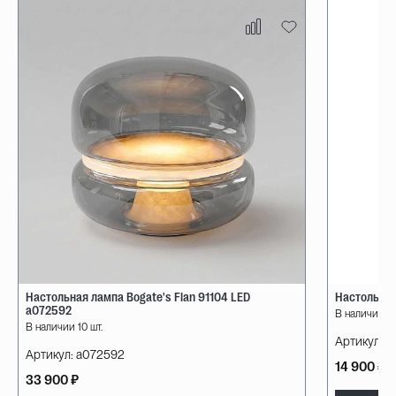
Настольная лампа Bogate's Flan 91104 LED
Настольная
a072592
В наличии 10
В наличии 10 шт.
Артикул:
08
Артикул:
a072592
14 900 ₽
33 900 ₽