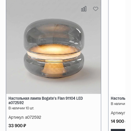
Настольная лампа Bogate's Flan 91104 LED
Настольная
a072592
В наличии 10
В наличии 10 шт.
Артикул:
08
Артикул:
a072592
14 900 ₽
33 900 ₽