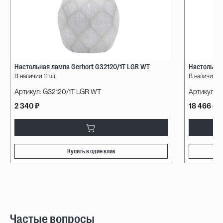
Настольная лампа Gerhort G32120/1T LGR WT
Настольная 
В наличии 11 шт.
В наличии 1 
Артикул:
G32120/1T LGR WT
Артикул:
10
2 340 ₽
18 466 ₽
Купить в один клик
Частые вопросы