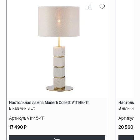
Настольная лампа Moderli Collett V11145-1T
Настольная
В наличии 3 шт.
В наличии 5 
Артикул:
V11145-1T
Артикул:
1
17 490 ₽
20 560 ₽