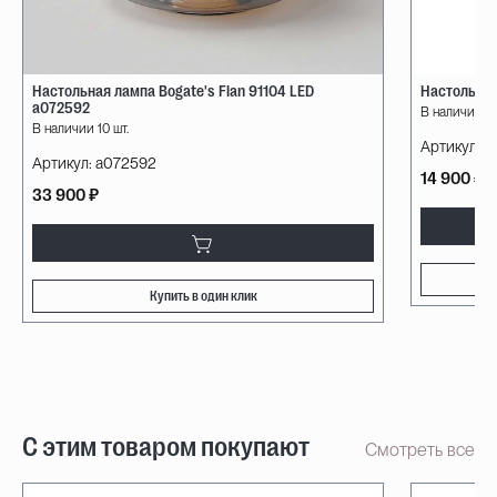
Настольная лампа Bogate's Flan 91104 LED
Настольная
a072592
В наличии 10
В наличии 10 шт.
Артикул:
08
Артикул:
a072592
14 900 ₽
33 900 ₽
Купить в один клик
С этим товаром покупают
Смотреть все