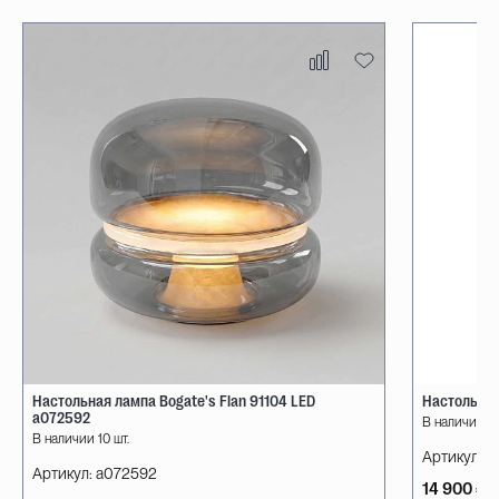
Настольная лампа Bogate's Flan 91104 LED
Настольная
a072592
В наличии 10
В наличии 10 шт.
Артикул:
08
Артикул:
a072592
14 900 ₽