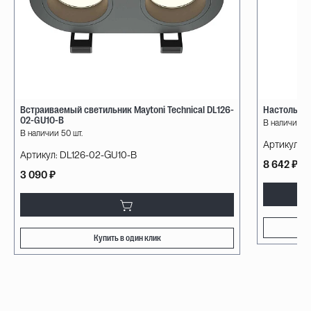
Встраиваемый светильник Maytoni Technical DL126-
Настольная
02-GU10-B
В наличии 8 
В наличии 50 шт.
Артикул:
LS
Артикул:
DL126-02-GU10-B
8 642 ₽
3 090 ₽
Купить в один клик