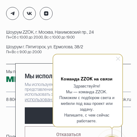
Шоурум ZZOK, г. Москва, Нахимовский пр., 24
Пн-Сб с 10:00 до 20:00, Вс с 10:00 до 19:00
Шоурум г. Пятигорск, ул. Ермолова, 38/2
Пн-Вс с 9:00 до 20:00
Мы принимаем к оплате:
Мы используем cookie-файлы
Команда ZZOK на связи
Мы используем cookie-файлы для наилучшего
Здравствуйте!
представления нашего сайта. Продолжая
Мы — команда ZZOK.
использовать этот сайт, вы соглашаетесь на
Поможем с подбором света и
использование cookie-файлов
8 800 222-95-25
info@zzok.ru
мебели под ваш проект или
задачу.
Напишите, с чем сейчас
Принять
работаете.
Отказаться
Политика конфиденциальности