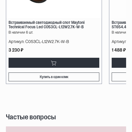
Встраиваемый светодиодный спот Maytoni
Встраиваем
Technical Focus Led C053CL-L12W2.7K-W-B
ST654.448.
В наличии 6 шт.
В наличии 90
Артикул:
C053CL-L12W2.7K-W-B
Артикул:
ST
3 230 ₽
1 488 ₽
Купить в один клик
Частые вопросы