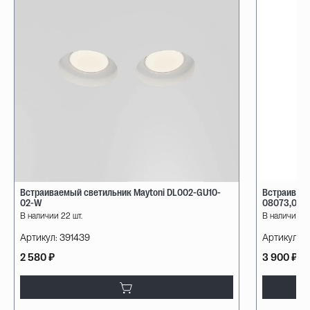
Встраиваемый светильник Maytoni DL002-GU10-
Встраиваем
02-W
08073,01
В наличии 22 шт.
В наличии 11
Артикул:
391439
Артикул:
0
2 580 ₽
3 900 ₽