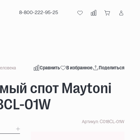
8-800-222-95-25
Сравнить
В избранное
Поделиться
человека
мый спот Maytoni
8CL-01W
Артикул: C018CL-01W