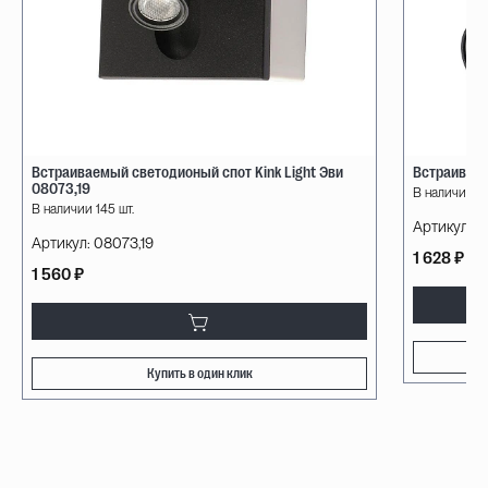
Встраиваемый светодионый спот Kink Light Эви
Встраиваем
08073,19
В наличии 15
В наличии 145 шт.
Артикул:
3
Артикул:
08073,19
1 628 ₽
1 560 ₽
Купить в один клик