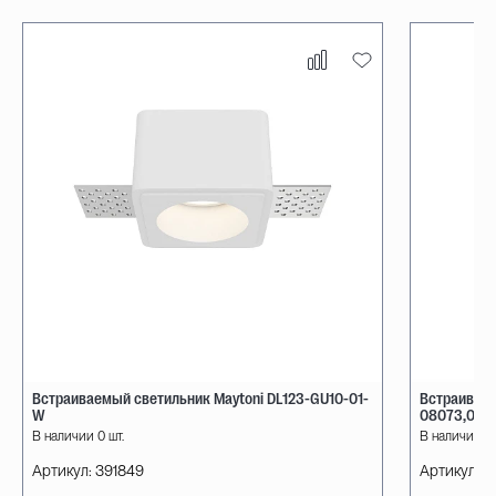
Встраиваемый светильник Maytoni DL123-GU10-01-
Встраиваем
W
08073,01
В наличии 0 шт.
В наличии 11
Артикул:
391849
Артикул:
0