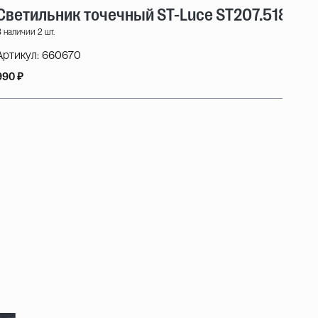
Светильник точечный ST-Luce ST207.518.01
 наличии 2 шт.
Артикул:
660670
990 ₽