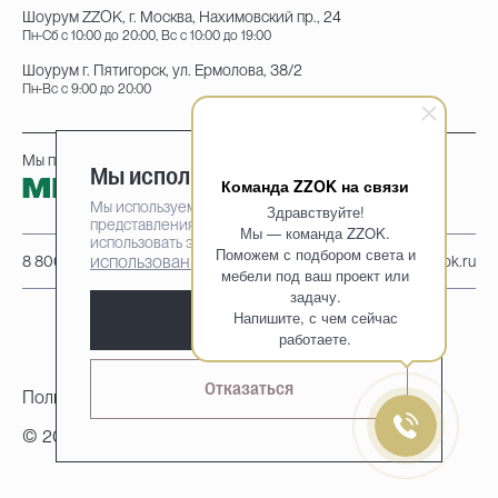
Шоурум ZZOK, г. Москва, Нахимовский пр., 24
Пн-Сб с 10:00 до 20:00, Вс с 10:00 до 19:00
Шоурум г. Пятигорск, ул. Ермолова, 38/2
Пн-Вс с 9:00 до 20:00
Мы принимаем к оплате:
Мы используем cookie-файлы
Команда ZZOK на связи
Мы используем cookie-файлы для наилучшего
Здравствуйте!
представления нашего сайта. Продолжая
Мы — команда ZZOK.
использовать этот сайт, вы соглашаетесь на
Поможем с подбором света и
использование cookie-файлов
8 800 222-95-25
info@zzok.ru
мебели под ваш проект или
задачу.
Напишите, с чем сейчас
Принять
работаете.
Отказаться
Политика конфиденциальности
© 2010-2026, ZZOK