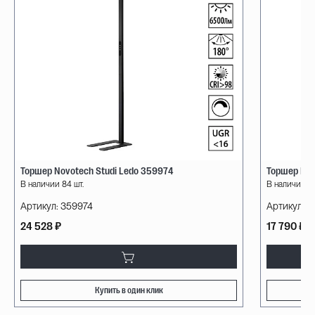
Торшер Novotech Studi Ledo 359974
Торшер Mod
В наличии 84 шт.
В наличии 32
Артикул:
359974
Артикул:
V
24 528 ₽
17 790 ₽
Купить в один клик