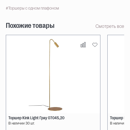
#Торшеры с одном плафоном
Похожие товары
Смотреть все
Торшер Kink Light Грау 07045,20
Торшер Kink
В наличии 30 шт.
В наличии 30