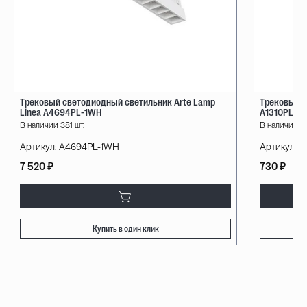
Трековый светодиодный светильник Arte Lamp
Трековый с
Linea A4694PL-1WH
A1310PL-1
В наличии 381 шт.
В наличии 14
Артикул:
A4694PL-1WH
Артикул:
A
7 520 ₽
730 ₽
Купить в один клик