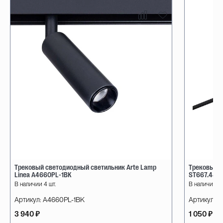
Трековый светодиодный светильник Arte Lamp
Трековый с
Linea A4660PL-1BK
ST667.446
В наличии 4 шт.
В наличии 6 
Артикул:
A4660PL-1BK
Артикул:
ST
3 940 ₽
1 050 ₽