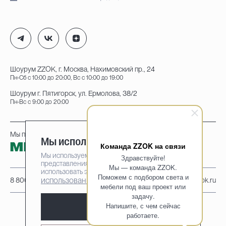
Шоурум ZZOK, г. Москва, Нахимовский пр., 24
Пн-Сб с 10:00 до 20:00, Вс с 10:00 до 19:00
Шоурум г. Пятигорск, ул. Ермолова, 38/2
Пн-Вс с 9:00 до 20:00
Мы принимаем к оплате:
Мы используем cookie-файлы
Команда ZZOK на связи
Мы используем cookie-файлы для наилучшего
Здравствуйте!
представления нашего сайта. Продолжая
Мы — команда ZZOK.
использовать этот сайт, вы соглашаетесь на
Поможем с подбором света и
использование cookie-файлов
8 800 222-95-25
info@zzok.ru
мебели под ваш проект или
задачу.
Напишите, с чем сейчас
Принять
работаете.