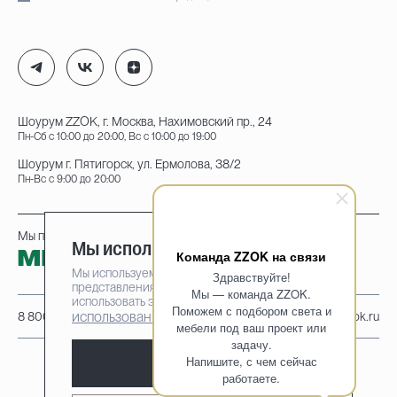
Шоурум ZZOK, г. Москва, Нахимовский пр., 24
Пн-Сб с 10:00 до 20:00, Вс с 10:00 до 19:00
Шоурум г. Пятигорск, ул. Ермолова, 38/2
Пн-Вс с 9:00 до 20:00
Мы принимаем к оплате:
Мы используем cookie-файлы
Команда ZZOK на связи
Мы используем cookie-файлы для наилучшего
Здравствуйте!
представления нашего сайта. Продолжая
Мы — команда ZZOK.
использовать этот сайт, вы соглашаетесь на
Поможем с подбором света и
использование cookie-файлов
8 800 222-95-25
info@zzok.ru
мебели под ваш проект или
задачу.
Напишите, с чем сейчас
Принять
работаете.