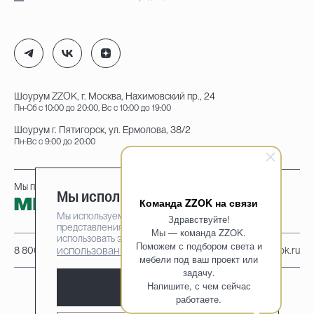
Шоурум ZZOK, г. Москва, Нахимовский пр., 24
Пн-Сб с 10:00 до 20:00, Вс с 10:00 до 19:00
Шоурум г. Пятигорск, ул. Ермолова, 38/2
Пн-Вс с 9:00 до 20:00
Мы принимаем к оплате:
Мы используем cookie-файлы
Команда ZZOK на связи
Мы используем cookie-файлы для наилучшего
Здравствуйте!
представления нашего сайта. Продолжая
Мы — команда ZZOK.
использовать этот сайт, вы соглашаетесь на
Поможем с подбором света и
использование cookie-файлов
8 800 222-95-25
info@zzok.ru
мебели под ваш проект или
задачу.
Напишите, с чем сейчас
Принять
работаете.