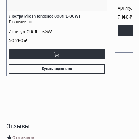
Артикул:
0
Люстра Milosh tendence 0901PL-6GWT
7 140 ₽
В наличии 1 шт.
Артикул:
0901PL-6GWT
20 290 ₽
Купить в один клик
Отзывы
0 отзывов