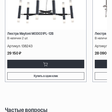
Люстра Maytoni MOD031PL-12B
Люстра Fr
В наличии 2 шт.
В наличии 1 
Артикул:
138243
Артикул:
1
29 150 ₽
28 090 ₽
Купить в один клик
Частые вопросы