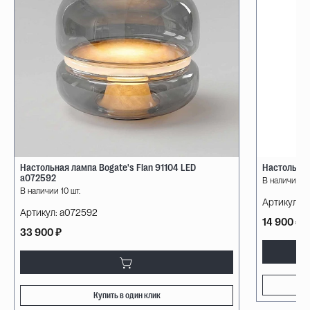
Настольная лампа Bogate's Flan 91104 LED
Настольная
a072592
В наличии 10
В наличии 10 шт.
Артикул:
08
Артикул:
a072592
14 900 ₽
33 900 ₽
Купить в один клик